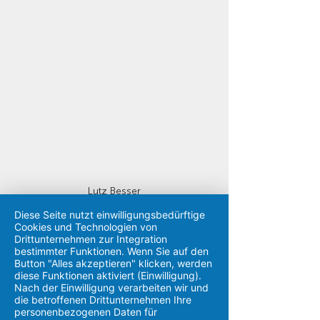
Lutz Besser
Diese Seite nutzt einwilligungsbedürftige
Cookies und Technologien von
Traumapädagogische Blickwinkel und 
Drittunternehmen zur Integration
bestimmter Funktionen. Wenn Sie auf den
Konzepte spielen in der pädagogischen 
Button "Alles akzeptieren" klicken, werden
Arbeit der meracon gGmbH eine 
diese Funktionen aktiviert (Einwilligung).
tragende Rolle.
Nach der Einwilligung verarbeiten wir und
die betroffenen Drittunternehmen Ihre
personenbezogenen Daten für