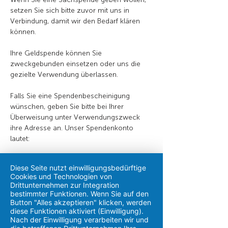
setzen Sie sich bitte zuvor mit uns in
Verbindung, damit wir den Bedarf klären
können.
Ihre Geldspende können Sie
zweckgebunden einsetzen oder uns die
gezielte Verwendung überlassen.
Falls Sie eine Spendenbescheinigung
wünschen, geben Sie bitte bei Ihrer
Überweisung unter Verwendungszweck
ihre Adresse an. Unser Spendenkonto
lautet:
Bankinstitut: Evangelische Bank eG
Diese Seite nutzt einwilligungsbedürftige
BIC: GENODEF1EK1
Cookies und Technologien von
IBAN: DE54 5206 0410 0006 4053 98
Drittunternehmen zur Integration
bestimmter Funktionen. Wenn Sie auf den
Button "Alles akzeptieren" klicken, werden
diese Funktionen aktiviert (Einwilligung).
Nach der Einwilligung verarbeiten wir und
meracon gGmbH