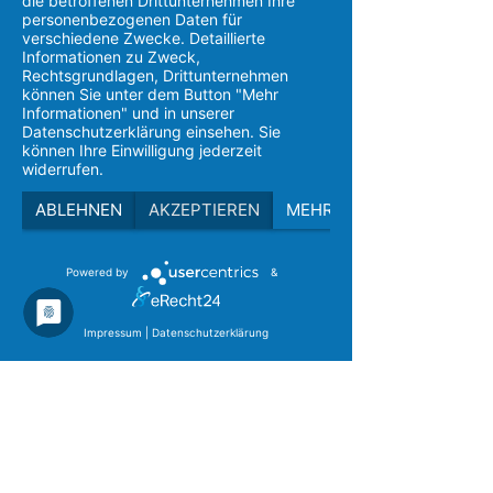
die betroffenen Drittunternehmen Ihre
Verwaltung
personenbezogenen Daten für
Oldenburger Straße 233
verschiedene Zwecke. Detaillierte
26180 Rastede
Informationen zu Zweck,
Rechtsgrundlagen, Drittunternehmen
Tel: 0 44 02 / 9 39 18 79
können Sie unter dem Button "Mehr
Fax: 0 44 02 / 5 97 90 17
Informationen" und in unserer
Datenschutzerklärung einsehen. Sie
können Ihre Einwilligung jederzeit
E-Mail:
info@meracon.de
oder nutzen Sie unser
widerrufen.
Kontaktformular
Datenschutz
ABLEHNEN
AKZEPTIEREN
MEHR
Impressum
Powered by
&
Impressum
|
Datenschutzerklärung