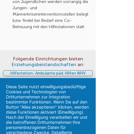
von Jugendlichen werden vorrangig die
Jungen- und
Männerkriseninterventionsstellen belegt
bzw. findet bei Bedarf eine Co-
Betreuung mit den Hilfestationen statt.
Folgende Einrichtungen bieten
Erziehungsbeistandschaften
an:
Hilfestation- Ambulante päd. Hilfen WHV
Hilfestation- Ambulante päd. Hilfen Ammerland
Diese Seite nutzt einwilligungsbedürftige
Cookies und Technologien von
Drittunternehmen zur Integration
Hilfestation- Ambulante päd. Hilfen Delmenhorst
bestimmter Funktionen. Wenn Sie auf den
Button "Alles akzeptieren" klicken, werden
diese Funktionen aktiviert (Einwilligung).
Hilfestation Wilhelmshaven
Nach der Einwilligung verarbeiten wir und
die betroffenen Drittunternehmen Ihre
personenbezogenen Daten für
Hilfestation Oldenburg
verschiedene Zwecke. Detaillierte