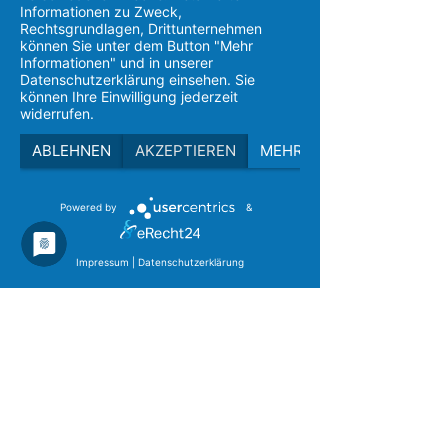
Informationen zu Zweck,
Rechtsgrundlagen, Drittunternehmen
Hilfestation Delmenhorst
können Sie unter dem Button "Mehr
Informationen" und in unserer
Hilfestation Ammerland
Datenschutzerklärung einsehen. Sie
können Ihre Einwilligung jederzeit
meracon gGmbH
widerrufen.
Jungen- und Männerkriseninterventionsstellen
Verwaltung
Oldenburger Straße 233
ABLEHNEN
AKZEPTIEREN
MEHR
26180 Rastede
Tel: 0 44 02 / 9 39 18 79
Powered by
&
Fax: 0 44 02 / 5 97 90 17
E-Mail:
info@meracon.de
oder nutzen Sie unser
Impressum
|
Datenschutzerklärung
Kontaktformular
Datenschutz
Impressum