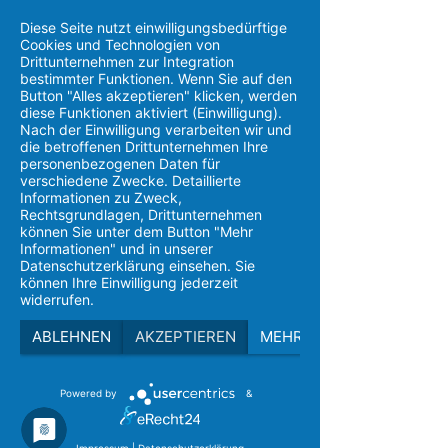
Verkehrsmitteln. Die ländliche Lage bietet
Diese Seite nutzt einwilligungsbedürftige
die Möglichkeit, eine gewisse Distanz zum
Cookies und Technologien von
bisherigen Umfeld aufzubauen, welche
Drittunternehmen zur Integration
pädagogisch genutzt werden soll.
bestimmter Funktionen. Wenn Sie auf den
Button "Alles akzeptieren" klicken, werden
diese Funktionen aktiviert (Einwilligung).
Nach der Einwilligung verarbeiten wir und
Hausleitung
die betroffenen Drittunternehmen Ihre
personenbezogenen Daten für
verschiedene Zwecke. Detaillierte
Informationen zu Zweck,
Rechtsgrundlagen, Drittunternehmen
können Sie unter dem Button "Mehr
Informationen" und in unserer
Datenschutzerklärung einsehen. Sie
können Ihre Einwilligung jederzeit
widerrufen.
SIMON SCHMIDT
ABLEHNEN
AKZEPTIEREN
MEHR
​​Basisqualifikation:
Erzieher
Zusatzqualifikationen:
Fortbildung
Powered by
&
"Beziehungsarbeit mit Jungen" (inkl.
Aufbauseminare); pädagogisches
Psychodrama (Institut für Soziale