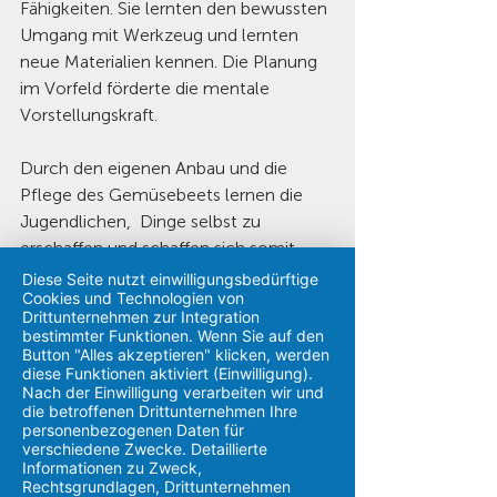
Fähigkeiten. Sie lernten den bewussten 
Umgang mit Werkzeug und lernten 
neue Materialien kennen. Die Planung 
im Vorfeld förderte die mentale 
Vorstellungskraft. 
Durch den eigenen Anbau und die 
Pflege des Gemüsebeets lernen die 
Jugendlichen,  Dinge selbst zu 
erschaffen und schaffen sich somit 
vielfältige Erfolgserlebnisse, die zum 
Diese Seite nutzt einwilligungsbedürftige
Cookies und Technologien von
kindgerechten Verarbeiten von 
Drittunternehmen zur Integration
Traumata beitragen. 
bestimmter Funktionen. Wenn Sie auf den
Button "Alles akzeptieren" klicken, werden
diese Funktionen aktiviert (Einwilligung).
Nach der Einwilligung verarbeiten wir und
die betroffenen Drittunternehmen Ihre
personenbezogenen Daten für
verschiedene Zwecke. Detaillierte
Informationen zu Zweck,
Rechtsgrundlagen, Drittunternehmen